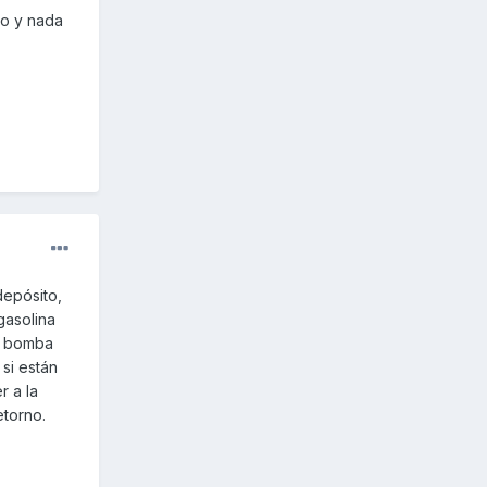
ro y nada
depósito,
gasolina
na bomba
 si están
r a la
etorno.