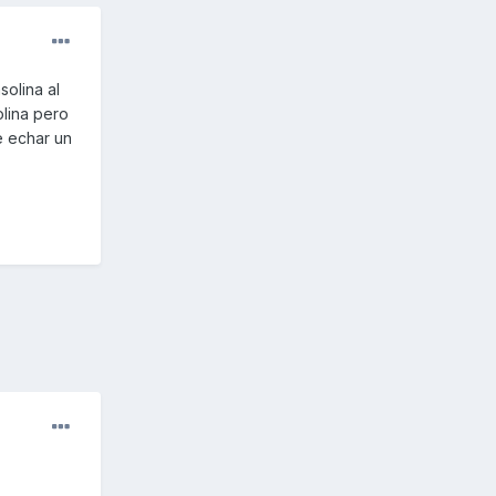
olina al
lina pero
e echar un