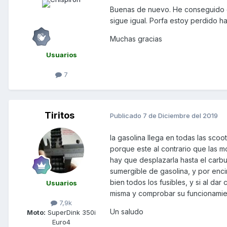
Buenas de nuevo. He conseguido qu
sigue igual. Porfa estoy perdido h
Muchas gracias
Usuarios
7
Tiritos
Publicado
7 de Diciembre del 2019
la gasolina llega en todas las sco
porque este al contrario que las m
hay que desplazarla hasta el carbu
sumergible de gasolina, y por encim
bien todos los fusibles, y si al d
Usuarios
misma y comprobar su funcionamien
7,9k
Un saludo
Moto:
SuperDink 350i
Euro4