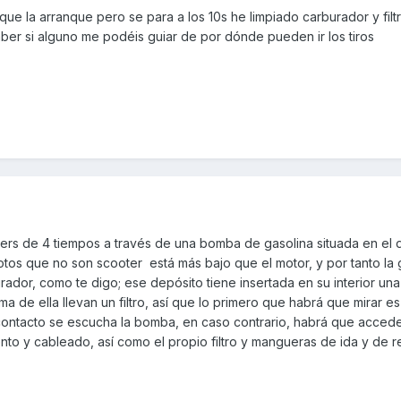
e la arranque pero se para a los 10s he limpiado carburador y filt
aber si alguno me podéis guiar de por dónde pueden ir los tiros
oters de 4 tiempos a través de una bomba de gasolina situada en el 
otos que no son scooter está más bajo que el motor, y por tanto la 
rador, como te digo; ese depósito tiene insertada en su interior u
a de ella llevan un filtro, así que lo primero que habrá que mirar es
ar contacto se escucha la bomba, en caso contrario, habrá que accede
to y cableado, así como el propio filtro y mangueras de ida y de r