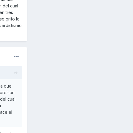
n del cual
en tres
se grifo lo
 perdidisimo
ra que
epresión
del cual
a
hace el