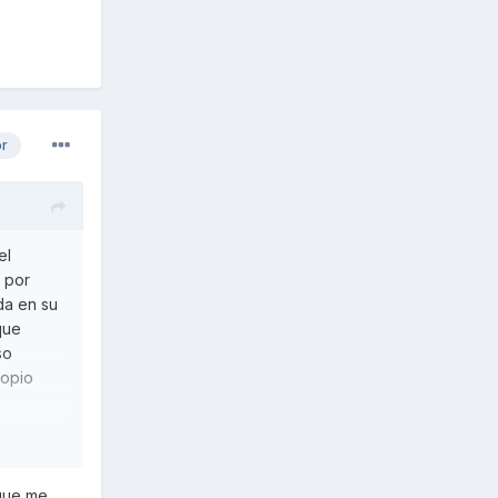
or
el
 por
da en su
que
so
ropio
 que me