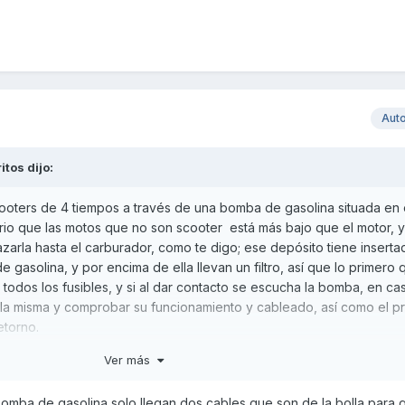
Aut
ritos
dijo:
scooters de 4 tiempos a través de una bomba de gasolina situada en 
rio que las motos que no son scooter está más bajo que el motor, y
azarla hasta el carburador, como te digo; ese depósito tiene inserta
 gasolina, y por encima de ella llevan un filtro, así que lo primero 
 todos los fusibles, y si al dar contacto se escucha la bomba, en ca
 la misma y comprobar su funcionamiento y cableado, así como el p
etorno.
Ver más
bomba de gasolina solo llegan dos cables que son de la bolla para