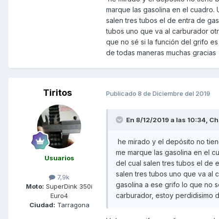
marque las gasolina en el cuadro. 
salen tres tubos el de entra de gas
tubos uno que va al carburador otro
que no sé si la función del grifo e
de todas maneras muchas gracias
Tiritos
Publicado
8 de Diciembre del 2019
En 8/12/2019 a las 10:34,
Ch
he mirado y el depósito no tie
me marque las gasolina en el c
Usuarios
del cual salen tres tubos el de 
salen tres tubos uno que va al c
7,9k
gasolina a ese grifo lo que no sé
Moto:
SuperDink 350i
carburador, estoy perdidisimo 
Euro4
Ciudad:
Tarragona