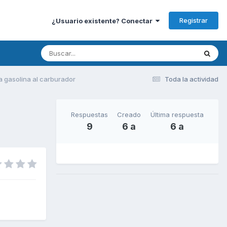
Registrar
¿Usuario existente? Conectar
ga gasolina al carburador
Toda la actividad
Respuestas
Creado
Última respuesta
9
6 a
6 a