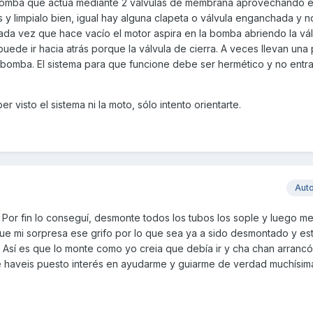
 bomba que actúa mediante 2 válvulas de membrana aprovechando e
 y limpialo bien, igual hay alguna clapeta o válvula enganchada y 
ada vez que hace vacío el motor aspira en la bomba abriendo la válv
 puede ir hacia atrás porque la válvula de cierra. A veces llevan un
bomba. El sistema para que funcione debe ser hermético y no entra
 visto el sistema ni la moto, sólo intento orientarte.
Aut
 Por fin lo conseguí, desmonte todos los tubos los sople y luego me 
fue mi sorpresa ese grifo por lo que sea ya a sido desmontado y es
 Así es que lo monte como yo creia que debía ir y cha chan arrancó
e haveis puesto interés en ayudarme y guiarme de verdad muchísim