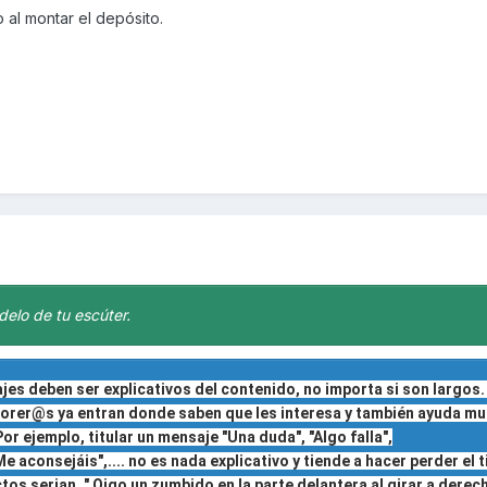
 al montar el depósito.
delo de tu escúter.
ajes deben ser explicativos del contenido, no importa si son largos.
 forer@s ya entran donde saben que les interesa y también ayuda mu
r ejemplo, titular un mensaje "Una duda", "Algo falla",
 aconsejáis",.... no es nada explicativo y tiende a hacer perder el 
tos serian, " Oigo un zumbido en la parte delantera al girar a derech