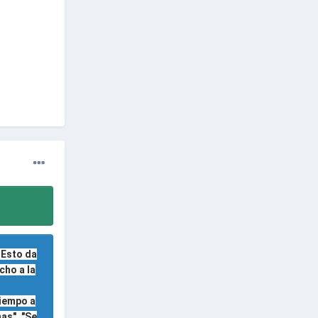
 Esto da
cho a la
tiempo a
as", "Se