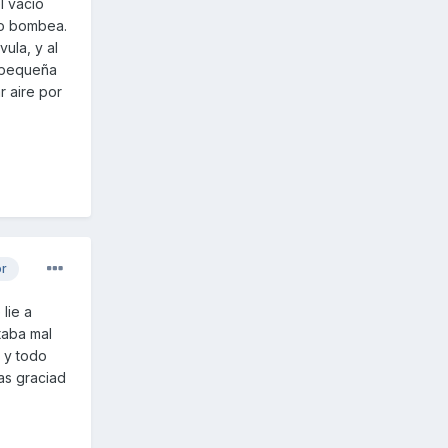
l vacío
no bombea.
ula, y al
a pequeña
r aire por
or
lie a
taba mal
 y todo
as graciad