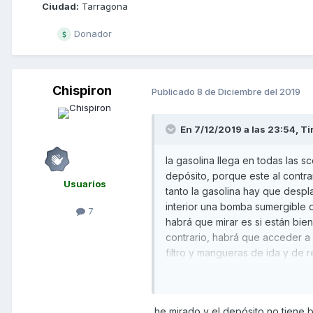
Ciudad:
Tarragona
Donador
Chispiron
Publicado
8 de Diciembre del 2019
En 7/12/2019 a las 23:54,
Ti
la gasolina llega en todas las 
depósito, porque este al contra
Usuarios
tanto la gasolina hay que despl
interior una bomba sumergible de
7
habrá que mirar es si están bien
contrario, habrá que acceder a
filtro y mangueras de ida y de r
Un salud
he mirado y el depósito no tiene 