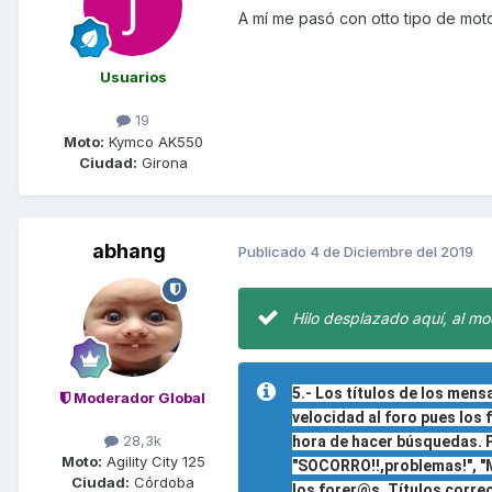
A mí me pasó con otto tipo de moto
Usuarios
19
Moto:
Kymco AK550
Ciudad:
Girona
abhang
Publicado
4 de Diciembre del 2019
Hilo desplazado aquí, al mo
5.- Los títulos de los mens
Moderador Global
velocidad al foro pues los
28,3k
hora de hacer búsquedas. Po
Moto:
Agility City 125
"SOCORRO!!,problemas!", "Me
Ciudad:
Córdoba
los forer@s. Títulos correc