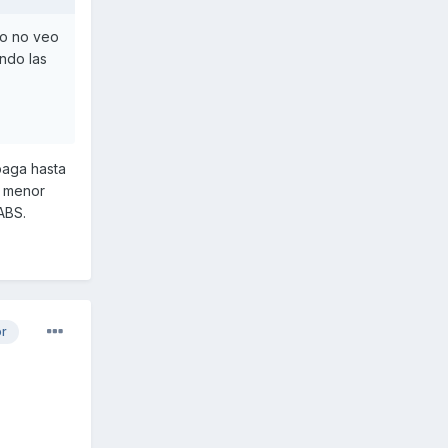
ero no veo
ando las
paga hasta
e menor
ABS.
or