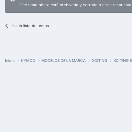
Este tema ahora está archivado y cerrado a otras respuesta
Ir a la lista de temas
Inicio
KYMCO
MODELOS DE LA MARCA
XCITING
XCITING 