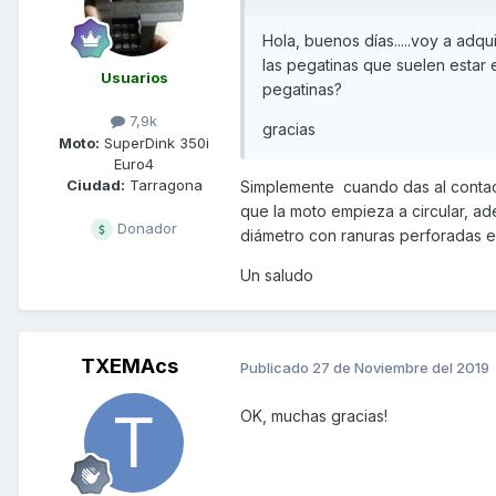
Hola, buenos días.....voy a adqu
las pegatinas que suelen estar e
Usuarios
pegatinas?
7,9k
gracias
Moto:
SuperDink 350i
Euro4
Ciudad:
Tarragona
Simplemente cuando das al contact
que la moto empieza a circular, ad
Donador
diámetro con ranuras perforadas e
Un saludo
TXEMAcs
Publicado
27 de Noviembre del 2019
OK, muchas gracias!