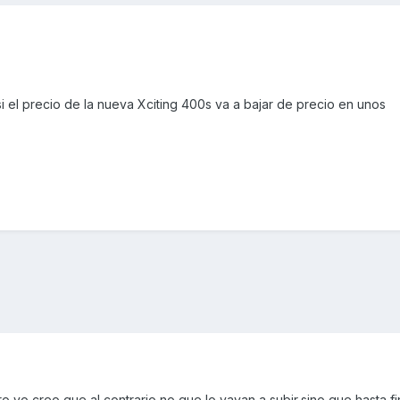
si el precio de la nueva Xciting 400s va a bajar de precio en unos
o yo creo que al contrario,no que lo vayan a subir,sino que hasta fi