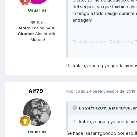
del seguro, ya que también añ
Usuarios
lo tengo a todo riesgo durante e
entregan!
169
Moto:
Xciting S400
Ciudad:
Alcantarilla
(Murcia)
Enviado desde mi Redmi Note 7
Disfrútala,venga q ya queda meno
Alf79
Publicado
24 de Noviembre del 2019
En 24/11/2019 a las 10:38,
el
Disfrútala,venga q ya queda m
Usuarios
Se hace laaaarrrgooooo por eso..!!