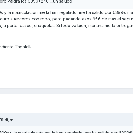
ero valdra los 6399+240.....un saludo
 y la matriculación me la han regalado, me ha salido por 6399€ m
guro a terceros con robo, pero pagando esos 95€ de más el segur
, a parte, casco, chaqueta... Si todo va bien, mañana me la entrega
diante Tapatalk
79
dijo:
00s y la matriculación me la han regalado, me ha salido por 6399