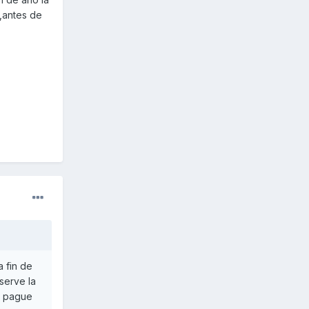
s,antes de
a fin de
serve la
no pague