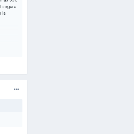
l seguro
 la