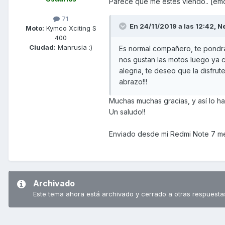
Parece que me estés viendo.. [emo
71
En 24/11/2019 a las 12:42,
N
Moto:
Kymco Xciting S
400
Ciudad:
Manrusia :)
Es normal compañero, te pondra
nos gustan las motos luego ya 
alegria, te deseo que la disfru
abrazo!!!
Muchas muchas gracias, y así lo ha
Un saludo!!
Enviado desde mi Redmi Note 7 me
Archivado
Este tema ahora está archivado y cerrado a otras respuesta