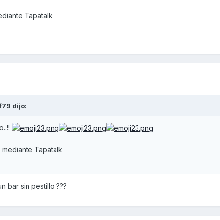
diante Tapatalk
lf79
dijo:
..!!
 mediante Tapatalk
 bar sin pestillo ???