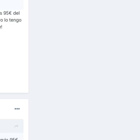
ás 95€ del
o lo tengo
n!
€ más 95€