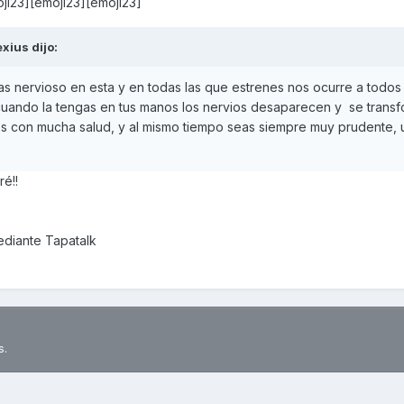
ji23][emoji23][emoji23]
exius
dijo:
s nervioso en esta y en todas las que estrenes nos ocurre a todos
cuando la tengas en tus manos los nervios desaparecen y se trans
tes con mucha salud, y al mismo tiempo seas siempre muy prudente, 
ré!!
diante Tapatalk
s.