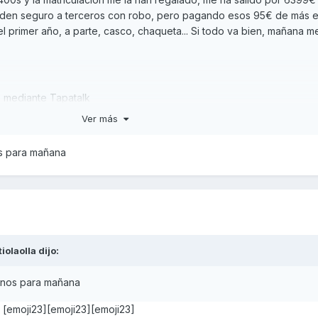
aden seguro a terceros con robo, pero pagando esos 95€ de más e
l primer año, a parte, casco, chaqueta... Si todo va bien, mañana me
 mediante Tapatalk
Ver más
s para mañana
tiolaolla
dijo:
enos para mañana
 [emoji23][emoji23][emoji23]