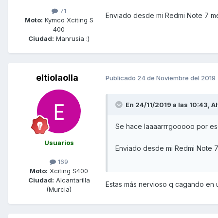
71
Enviado desde mi Redmi Note 7 me
Moto:
Kymco Xciting S
400
Ciudad:
Manrusia :)
eltiolaolla
Publicado
24 de Noviembre del 2019
En 24/11/2019 a las 10:43,
A
Se hace laaaarrrgooooo por eso
Usuarios
Enviado desde mi Redmi Note 7
169
Moto:
Xciting S400
Ciudad:
Alcantarilla
Estas más nervioso q cagando en un
(Murcia)