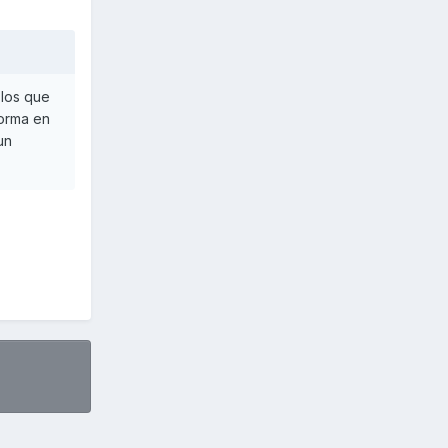
 los que
forma en
un