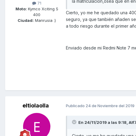
la matriculacion,osea que en en
71
Moto:
Kymco Xciting S
Cierto, yo me he quedado una 400s
400
seguro, ya que también añaden se
Ciudad:
Manrusia :)
a todo riesgo durante el primer año
Enviado desde mi Redmi Note 7 me
eltiolaolla
Publicado
24 de Noviembre del 2019
En 24/11/2019 a las 9:18,
Alf
Cierto, yo me he quedado una 4