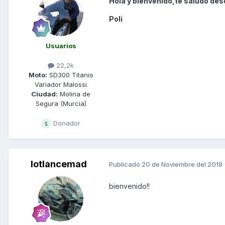
Hola y bienvenido,te saludo des
Poli
Usuarios
22,2k
Moto:
SD300 Titanio
Variador Malossi
Ciudad:
Molina de
Segura (Murcia)
Donador
lotlancemad
Publicado
20 de Noviembre del 2019
bienvenido!!