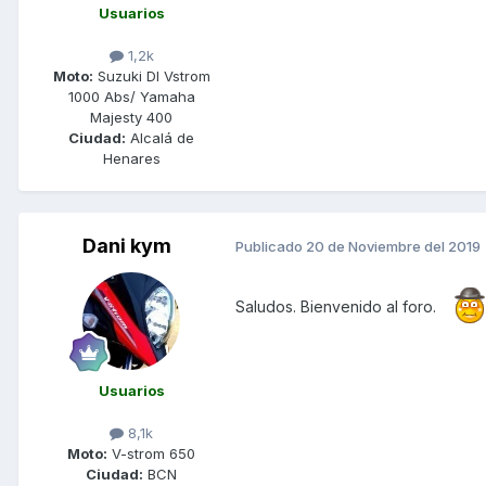
Usuarios
1,2k
Moto:
Suzuki Dl Vstrom
1000 Abs/ Yamaha
Majesty 400
Ciudad:
Alcalá de
Henares
Dani kym
Publicado
20 de Noviembre del 2019
Saludos. Bienvenido al foro.
Usuarios
8,1k
Moto:
V-strom 650
Ciudad:
BCN