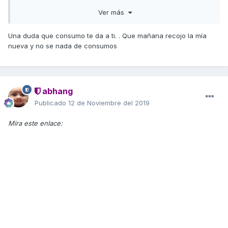
Enviado desde mi SM-G965F mediante Tapatalk
Ver más
Una duda que consumo te da a ti. . Que mañana recojo la mía
nueva y no se nada de consumos
abhang
Publicado
12 de Noviembre del 2019
Mira este enlace: