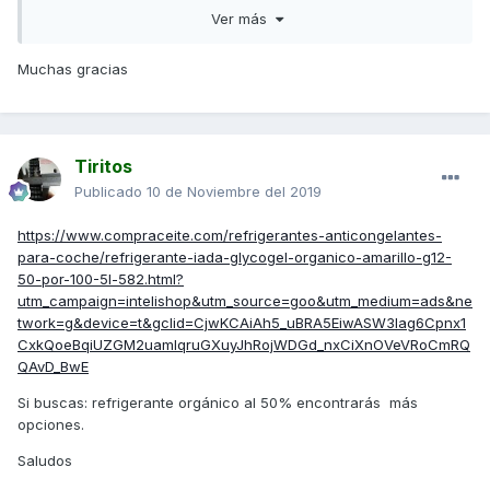
Ver más
El refrigerante que aconseja Kymco es del tipo orgánico al
50%
Muchas gracias
Un saludo
Tiritos
Publicado
10 de Noviembre del 2019
https://www.compraceite.com/refrigerantes-anticongelantes-
para-coche/refrigerante-iada-glycogel-organico-amarillo-g12-
50-por-100-5l-582.html?
utm_campaign=intelishop&utm_source=goo&utm_medium=ads&ne
twork=g&device=t&gclid=CjwKCAiAh5_uBRA5EiwASW3Iag6Cpnx1
CxkQoeBqiUZGM2uamIqruGXuyJhRojWDGd_nxCiXnOVeVRoCmRQ
QAvD_BwE
Si buscas: refrigerante orgánico al 50% encontrarás más
opciones.
Saludos