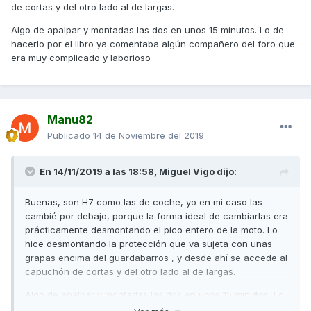
de cortas y del otro lado al de largas.
Algo de apalpar y montadas las dos en unos 15 minutos. Lo de
hacerlo por el libro ya comentaba algún compañero del foro que
era muy complicado y laborioso
Manu82
Publicado
14 de Noviembre del 2019
En 14/11/2019 a las 18:58,
Miguel Vigo
dijo:
Buenas, son H7 como las de coche, yo en mi caso las
cambié por debajo, porque la forma ideal de cambiarlas era
prácticamente desmontando el pico entero de la moto. Lo
hice desmontando la protección que va sujeta con unas
grapas encima del guardabarros , y desde ahí se accede al
capuchón de cortas y del otro lado al de largas.
Algo de apalpar y montadas las dos en unos 15 minutos. Lo
de hacerlo por el libro ya comentaba algún compañero del