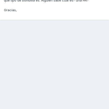
que tipo de bombilla es. Alguien sabe cual es? una H4?
Gracias,