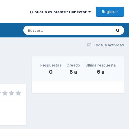
Registrar
¿Usuario existente? Conectar
Toda la actividad
Respuestas
Creado
Última respuesta
0
6 a
6 a