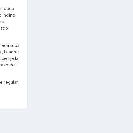
 un poco
 incline
ara
stro
 mecánicos
, taladrar
ue fije la
razo del
se regulan