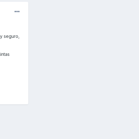
oy seguro,
intas