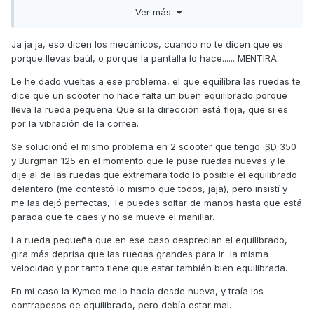
normal de las motos scooter y me parece muy raro. Alguien
Ver más
sabe si tengo algún problema en la dirección o en las
ruedas? Os ha pasado algo similar? Muchas gracias de
Ja ja ja, eso dicen los mecánicos, cuando no te dicen que es
antemano.
porque llevas baúl, o porque la pantalla lo hace...... MENTIRA.
Le he dado vueltas a ese problema, el que equilibra las ruedas te
dice que un scooter no hace falta un buen equilibrado porque
lleva la rueda pequeña..Que si la dirección está floja, que si es
por la vibración de la correa.
Se solucionó el mismo problema en 2 scooter que tengo:
SD
350
y Burgman 125 en el momento que le puse ruedas nuevas y le
dije al de las ruedas que extremara todo lo posible el equilibrado
delantero (me contestó lo mismo que todos, jaja), pero insistí y
me las dejó perfectas, Te puedes soltar de manos hasta que está
parada que te caes y no se mueve el manillar.
La rueda pequeña que en ese caso desprecian el equilibrado,
gira más deprisa que las ruedas grandes para ir la misma
velocidad y por tanto tiene que estar también bien equilibrada.
En mi caso la Kymco me lo hacía desde nueva, y traía los
contrapesos de equilibrado, pero debía estar mal.