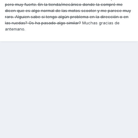
pero muy fuerte. En la tienda/mecánico donde la compré me
dicen que es algo normal de las motos scooter y me parece muy
raro. Alguien sabe si tengo algún problema en la dirección o en
las ruedas? Os ha pasado algo similar?
Muchas gracias de
antemano.