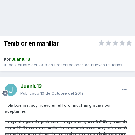
Temblor en manillar
Por
Juanlu13
10 de Octubre del 2019
en
Presentaciones de nuevos usuarios
Juanlu13
Publicado
10 de Octubre del 2019
Hola buenas, soy nuevo en el Foro, muchas gracias por
aceptarme.
Tengo el siguiente problema. Tengo una kymco SD125i y cuando
voy a 40-60km/h en manillar tiene una vibración muy extraña. Si
suelto las manos el manillar se vuelve loco de un lado para otro