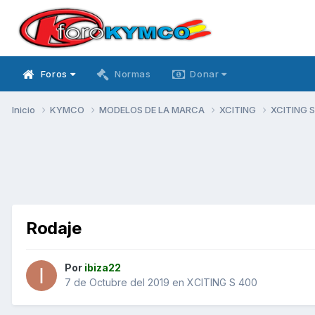
Foros
Normas
Donar
Inicio
KYMCO
MODELOS DE LA MARCA
XCITING
XCITING 
Rodaje
Por
ibiza22
7 de Octubre del 2019
en
XCITING S 400