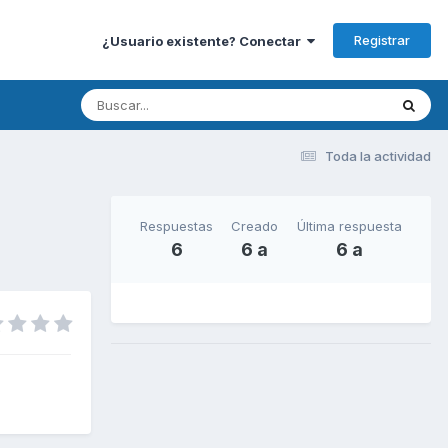
Registrar
¿Usuario existente? Conectar
Toda la actividad
Respuestas
Creado
Última respuesta
6
6 a
6 a