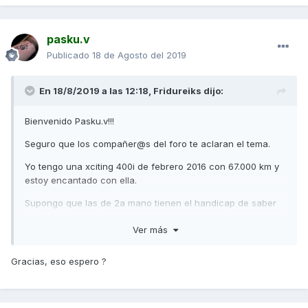
pasku.v
Publicado
18 de Agosto del 2019
En 18/8/2019 a las 12:18,
Fridureiks
dijo:
Bienvenido Pasku.v!!!
Seguro que los compañer@s del foro te aclaran el tema.
Yo tengo una xciting 400i de febrero 2016 con 67.000 km y
estoy encantado con ella.
Supongo que las de 2a mano tienen el handicap de saber
quien las ha usado y como.
Ver más
Espero que tengas suerte y te hagas con esta máquina. Es
un tiro y en curvas ni te digo lo estable que es, además
Gracias, eso espero ?
tiene una frenada que más de una deportiva le gustaría
tener.
Saludos