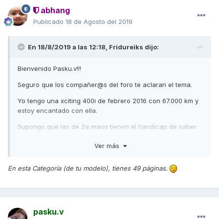
abhang
Publicado
18 de Agosto del 2019
En 18/8/2019 a las 12:18,
Fridureiks
dijo:
Bienvenido Pasku.v!!!
Seguro que los compañer@s del foro te aclaran el tema.
Yo tengo una xciting 400i de febrero 2016 con 67.000 km y
estoy encantado con ella.
Supongo que las de 2a mano tienen el handicap de saber
quien las ha usado y como.
Ver más
Espero que tengas suerte y te hagas con esta máquina. Es
un tiro y en curvas ni te digo lo estable que es, además
En esta Categoría (de tu modelo), tienes 49 páginas.
tiene una frenada que más de una deportiva le gustaría
tener.
Saludos
pasku.v