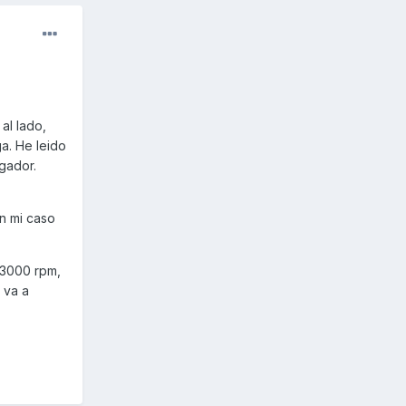
al lado,
a. He leido
gador.
n mi caso
s 3000 rpm,
 va a