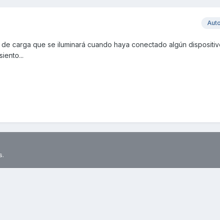
Aut
o de carga que se iluminará cuando haya conectado algún dispositiv
iento...
s.