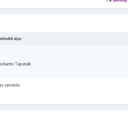
A
abhang
lillo88
dijo:
diante Tapatalk
as vendido.