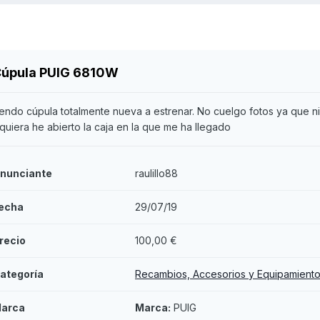
úpula PUIG 6810W
endo cúpula totalmente nueva a estrenar. No cuelgo fotos ya que ni
iquiera he abierto la caja en la que me ha llegado
nunciante
raulillo88
echa
29/07/19
recio
100,00 €
ategoría
Recambios, Accesorios y Equipamient
arca
Marca:
PUIG