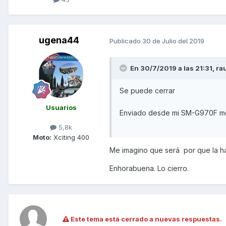
ugena44
Publicado
30 de Julio del 2019
En 30/7/2019 a las 21:31,
rau
Se puede cerrar
Usuarios
Enviado desde mi SM-G970F me
5,8k
Moto:
Xciting 400
Me imagino que será por que la h
Enhorabuena. Lo cierro.
Este tema está cerrado a nuevas respuestas.