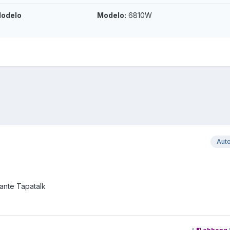
odelo
Modelo:
6810W
Aut
nte Tapatalk