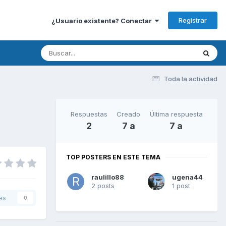
Registrar
¿Usuario existente? Conectar
Toda la actividad
Respuestas
Creado
Última respuesta
2
7 a
7 a
TOP POSTERS EN ESTE TEMA
raulillo88
ugena44
2 posts
1 post
es
0