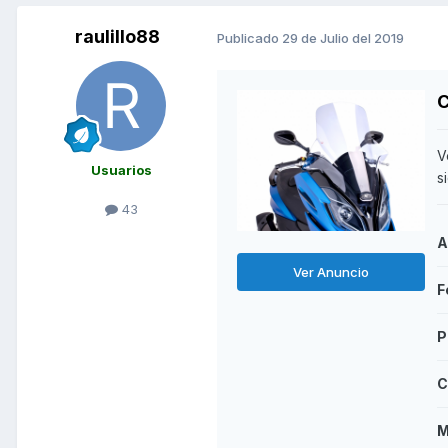
raulillo88
Publicado
29 de Julio del 2019
C
V
Usuarios
s
43
A
Ver Anuncio
F
P
C
M