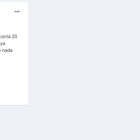
corría 20
aya
e nada