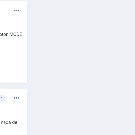
 boton MODE
or
do nada de