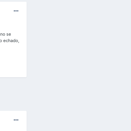
 no se
no echado,