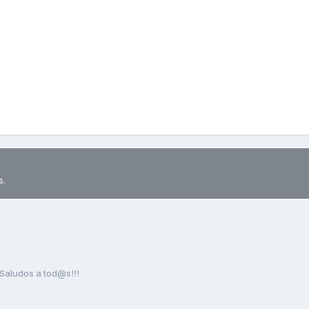
s.
Saludos a tod@s!!!