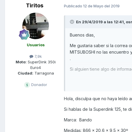
Tiritos
Publicado
12 de Mayo del 2019
En 29/4/2019 a las 12:41,
os
Buenos dias,
Usuarios
Me gustaria saber si la correa o
MITSUBOSHI no las encuentro y 
7,9k
.
Moto:
SuperDink 350i
Euro4
Si alguien tiene algo de informa
Ciudad:
Tarragona
Donador
Saludos.
Hola, disculpa que no haya leído a
Si hablas de la Superdink 125, te d
Marca: Bando
Medidas: 866 x 20,6 x 9,5 x 30º