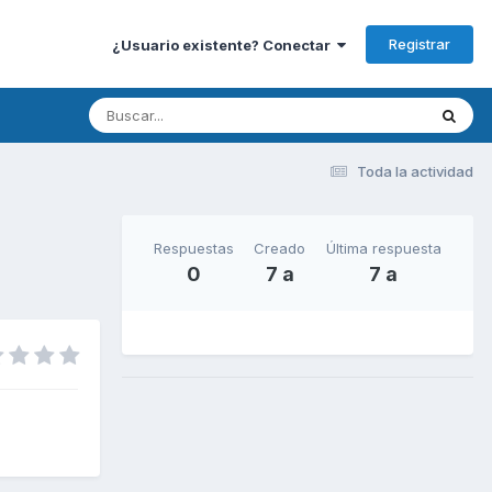
Registrar
¿Usuario existente? Conectar
Toda la actividad
Respuestas
Creado
Última respuesta
0
7 a
7 a