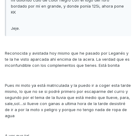
mi dolorido culo de color negro con el logo del foro
bordado por mí en grande, y donde ponía 125i, ahora pone
KK
Jeje.
Reconocida y avistada hoy mismo que he pasado por Leganés y
te la he visto aparcada ahí encima de la acera. La verdad que es
inconfundible con los complementos que tienes. Está bonita
Pues mi moto ya está matriculada y la puedo ir a coger esta tarde
mismo, lo que no se si podré primero por escaparme del curro y
segundo por el tema de la lluvia que está medio que llueve, para,
sale,sol....si llueve con ganas a ultima hora de la tarde desistiré
de ir a por la moto x peligro y porque no tengo nada de ropa de
agua
A ver que tal....