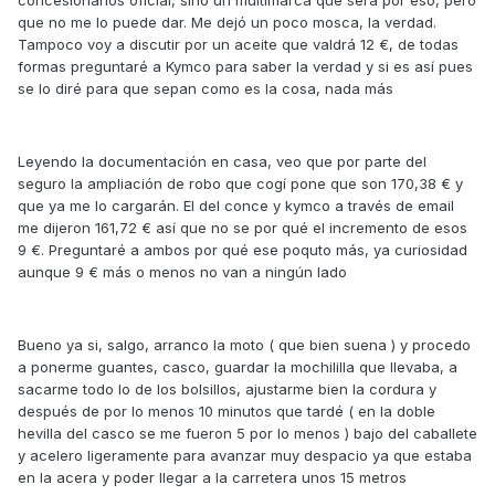
concesionarios oficial, sino un multimarca que será por eso, pero
que no me lo puede dar. Me dejó un poco mosca, la verdad.
Tampoco voy a discutir por un aceite que valdrá 12 €, de todas
formas preguntaré a Kymco para saber la verdad y si es así pues
se lo diré para que sepan como es la cosa, nada más
Leyendo la documentación en casa, veo que por parte del
seguro la ampliación de robo que cogí pone que son 170,38 € y
que ya me lo cargarán. El del conce y kymco a través de email
me dijeron 161,72 € así que no se por qué el incremento de esos
9 €. Preguntaré a ambos por qué ese poquto más, ya curiosidad
aunque 9 € más o menos no van a ningún lado
Bueno ya si, salgo, arranco la moto ( que bien suena ) y procedo
a ponerme guantes, casco, guardar la mochililla que llevaba, a
sacarme todo lo de los bolsillos, ajustarme bien la cordura y
después de por lo menos 10 minutos que tardé ( en la doble
hevilla del casco se me fueron 5 por lo menos ) bajo del caballete
y acelero ligeramente para avanzar muy despacio ya que estaba
en la acera y poder llegar a la carretera unos 15 metros