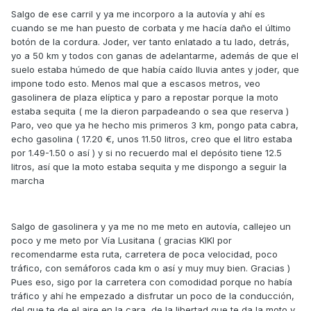
Salgo de ese carril y ya me incorporo a la autovía y ahí es
cuando se me han puesto de corbata y me hacía daño el último
botón de la cordura. Joder, ver tanto enlatado a tu lado, detrás,
yo a 50 km y todos con ganas de adelantarme, además de que el
suelo estaba húmedo de que había caído lluvia antes y joder, que
impone todo esto. Menos mal que a escasos metros, veo
gasolinera de plaza elíptica y paro a repostar porque la moto
estaba sequita ( me la dieron parpadeando o sea que reserva )
Paro, veo que ya he hecho mis primeros 3 km, pongo pata cabra,
echo gasolina ( 17.20 €, unos 11.50 litros, creo que el litro estaba
por 1.49-1.50 o así ) y si no recuerdo mal el depósito tiene 12.5
litros, así que la moto estaba sequita y me dispongo a seguir la
marcha
Salgo de gasolinera y ya me no me meto en autovía, callejeo un
poco y me meto por Vía Lusitana ( gracias KIKI por
recomendarme esta ruta, carretera de poca velocidad, poco
tráfico, con semáforos cada km o así y muy muy bien. Gracias )
Pues eso, sigo por la carretera con comodidad porque no había
tráfico y ahí he empezado a disfrutar un poco de la conducción,
del que te de el aire en la cara, de la libertad que te da la moto y