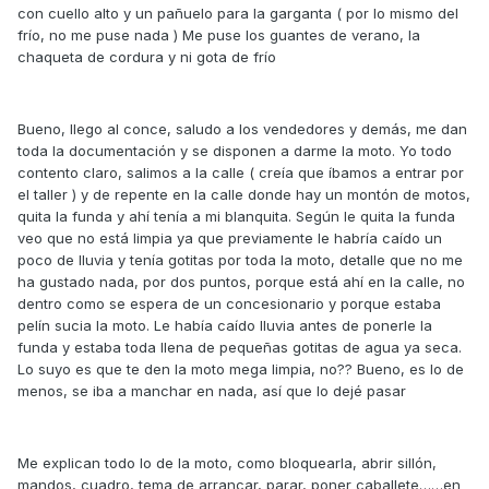
con cuello alto y un pañuelo para la garganta ( por lo mismo del
frío, no me puse nada ) Me puse los guantes de verano, la
chaqueta de cordura y ni gota de frío
Bueno, llego al conce, saludo a los vendedores y demás, me dan
toda la documentación y se disponen a darme la moto. Yo todo
contento claro, salimos a la calle ( creía que íbamos a entrar por
el taller ) y de repente en la calle donde hay un montón de motos,
quita la funda y ahí tenía a mi blanquita. Según le quita la funda
veo que no está limpia ya que previamente le habría caído un
poco de lluvia y tenía gotitas por toda la moto, detalle que no me
ha gustado nada, por dos puntos, porque está ahí en la calle, no
dentro como se espera de un concesionario y porque estaba
pelín sucia la moto. Le había caído lluvia antes de ponerle la
funda y estaba toda llena de pequeñas gotitas de agua ya seca.
Lo suyo es que te den la moto mega limpia, no?? Bueno, es lo de
menos, se iba a manchar en nada, así que lo dejé pasar
Me explican todo lo de la moto, como bloquearla, abrir sillón,
mandos, cuadro, tema de arrancar, parar, poner caballete……en