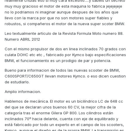
realmente chulas eso si muy cara excesivo.....y sabeis un secreto
muy muy gracioso el motor de esta maquina lo fabrica jejejejeje
no lo podriamos ni imaginar aunque despues de los años que
llevo con la marca por que no son motores super fiables y
robustos, si compañeros el motor de la nueva super scoter BMW.
Leo textualmente articulo de la Revista Formula Moto numero 88.
Numero ABRIL 2012
Con el mismo propulsor de dos en linea inclinados 70 grados con
culata DOHC etc etc , fabricado por Kymco bajo especificaciones
BMW, el funcionamiento es un prodigio de par y potencia.
Bueno para informacion de todos las nuevas scooter de BMW,
C600SPORT/C650GT llevan motores Kymco. o eso dicen cuestion
de estudiarlo.
Amplio informacion.
Hablemos de mecánica. El motor es un bicilíndrico LC de 648 cc
del que se declaran unos buenos 60 CV, la mejor cifra de la
categoría tras el enorme Gilera GP 800. Los cilindros están
inclinados 70º hacia delante, cuenta con eje de equilibrado y
está fabricado por todo un experto en el campo de los scooters,
Kymco, aunque el diseño es de la propia BMW. La transmisión es