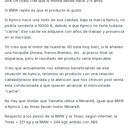
una Off road/Trail que lo monta desde hace 3-4 años.
Si BMW repite es que el producto le gustó.
Si Kymco hace una moto de esa calidad, bajo la marca Kymco, no
podría venderla a 10000 €, debido a que Kymco no tiene todavía
"cache". Ese cache se adquiere con años de trabajo y presencia
en el mercado.
Yo creo que el motor de nuestras SD esta muy bien, si le añades
una horquilla Showa, frenos Brembo, etc.. el precio final se
dispararía, pero el resultado del producto sería impecable.
Creo que actualmente nos estamos beneficiando de esa
situación de kymco, tenemos un producto con una relación
calidad/precio elevada y la atención que nos ofrecen post venta
esta condicionada a que quieren alcanzar el mencionado
"cache".
No hay que olvidar que Yamaha utiliza a Minarelli, igual que BMW
a Kymco. Las Xmax llevan motor Minarelli.
Respecto a los pesos de la BMW y la Tmax, según internet, la
Tmax = 221 kg y la BMW = 249 kgs ambas con ABS.