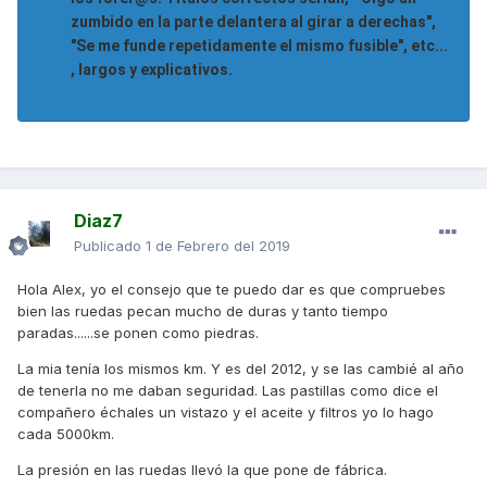
zumbido en la parte delantera al girar a derechas",
"Se me funde repetidamente el mismo fusible", etc...
, largos y explicativos.
Diaz7
Publicado
1 de Febrero del 2019
Hola Alex, yo el consejo que te puedo dar es que compruebes
bien las ruedas pecan mucho de duras y tanto tiempo
paradas......se ponen como piedras.
La mia tenía los mismos km. Y es del 2012, y se las cambié al año
de tenerla no me daban seguridad. Las pastillas como dice el
compañero échales un vistazo y el aceite y filtros yo lo hago
cada 5000km.
La presión en las ruedas llevó la que pone de fábrica.