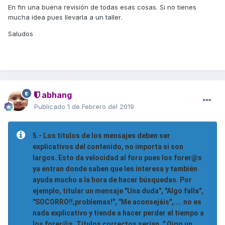
En fin una buena revisión de todas esas cosas. Si no tienes
mucha idea pues llevarla a un taller.
Saludos
abhang
Publicado
1 de Febrero del 2019
5.- Los títulos de los mensajes deben ser
explicativos del contenido, no importa si son
largos. Esto da velocidad al foro pues los forer@s
ya entran donde saben que les interesa y también
ayuda mucho a la hora de hacer búsquedas. Por
ejemplo, titular un mensaje "Una duda", "Algo falla",
"SOCORRO!!,problemas!", "Me aconsejáis",.... no es
nada explicativo y tiende a hacer perder el tiempo a
los forer@s. Títulos correctos serian, " Oigo un