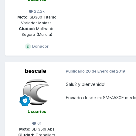
22,2k
Moto:
SD300 Titanio
Variador Malossi
Ciudad:
Molina de
Segura (Murcia)
Donador
bescale
Publicado
20 de Enero del 2019
Salu2 y bienvenido!
Enviado desde mi SM-A530F media
Usuarios
61
Moto:
SD 350i Abs
Ciudad:
Granollers