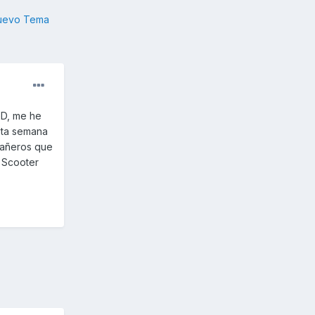
nuevo Tema
GD, me he
sta semana
pañeros que
a Scooter