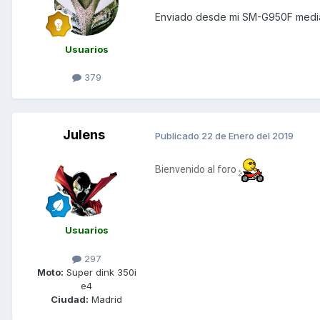
Enviado desde mi SM-G950F media
Usuarios
379
Julens
Publicado
22 de Enero del 2019
Bienvenido al foro
Usuarios
297
Moto:
Super dink 350i
e4
Ciudad:
Madrid