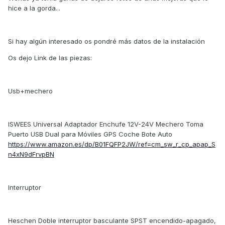
hice a la gorda...
Si hay algún interesado os pondré más datos de la instalación
Os dejo Link de las piezas:
Usb+mechero
ISWEES Universal Adaptador Enchufe 12V-24V Mechero Toma
Puerto USB Dual para Móviles GPS Coche Bote Auto
https://www.amazon.es/dp/B01FQFP2JW/ref=cm_sw_r_cp_apap_S
n4xN9dFrvpBN
Interruptor
Heschen Doble interruptor basculante SPST encendido-apagado,