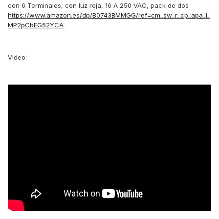
con 6 Terminales, con luz roja, 16 A 250 VAC, pack de dos
https://www.amazon.es/dp/B0743BMMGG/ref=cm_sw_r_cp_apa_i_
MP2pCbEG52YCA
Video: