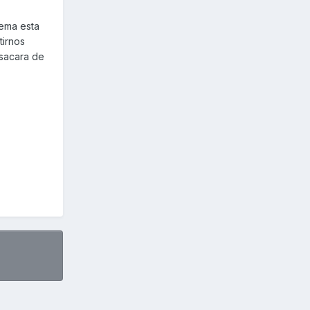
tema esta
tirnos
 sacara de