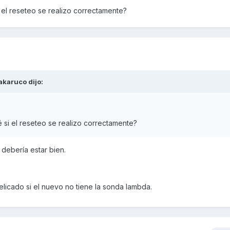
Reinicio mariposa despues de cambio filtro aire.pdf
 el reseteo se realizo correctamente?
akaruco
dijo:
 si el reseteo se realizo correctamente?
 debería estar bien.
licado si el nuevo no tiene la sonda lambda.