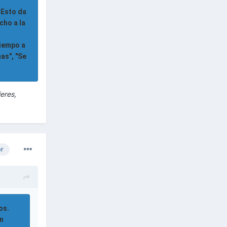
 Esto da
cho a la
tiempo a
as", "Se
eres,
or
os.
én