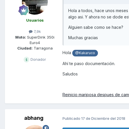
Hola a todos, hace unos meses le
algo asi. Y ahora no se dode est
Usuarios
Alguien sabe como se hace?
7,9k
Moto:
SuperDink 350i
Muchas gracias
Euro4
Ciudad:
Tarragona
Hola
@Kakaruco
Donador
Ahí te paso documentación.
Saludos
Reinicio mariposa despues de cambi
abhang
Publicado
17 de Diciembre del 2018