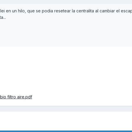
i en un hilo, que se podia resetear la centralita al cambiar el escap
a...
o filtro aire.pdf