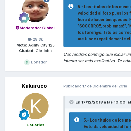
5.- Los títulos de los mens
velocidad al foro pues los
hora de hacer búsquedas. Po
"SOCORRO!!,problemas!", "Me
Moderador Global
los forer@s. Títulos correc
me funde repetidamente el mi
28,3k
Moto:
Agility City 125
Ciudad:
Córdoba
Convendrás conmigo que iniciar una 
intenta ser más explicativo. Te edito 
Donador
Kakaruco
Publicado
17 de Diciembre del 2018
En 17/12/2018 a las 10:00,
a
5.- Los títulos de los m
Usuarios
Esto da velocidad al fo