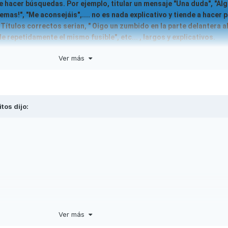
e hacer búsquedas. Por ejemplo, titular un mensaje "Una duda", "Al
emas!", "Me aconsejáis",.... no es nada explicativo y tiende a hacer 
 Títulos correctos serian, " Oigo un zumbido en la parte delantera al
e repetidamente el mismo fusible", etc... , largos y explicativos.
Ver más
na pregunta, con el título de "hola"....pues no sabemos a lo que te r
ito el título.
itos
dijo:
Ver más