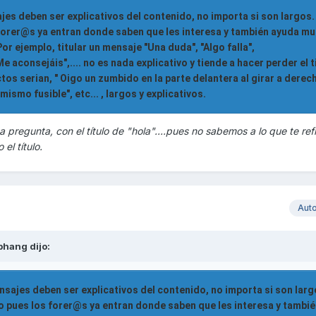
ajes deben ser explicativos del contenido, no importa si son largos.
 forer@s ya entran donde saben que les interesa y también ayuda mu
r ejemplo, titular un mensaje "Una duda", "Algo falla",
 aconsejáis",.... no es nada explicativo y tiende a hacer perder el 
tos serian, " Oigo un zumbido en la parte delantera al girar a derech
smo fusible", etc... , largos y explicativos.
pregunta, con el título de "hola"....pues no sabemos a lo que te refi
el título.
Aut
bhang
dijo:
ensajes deben ser explicativos del contenido, no importa si son larg
ro pues los forer@s ya entran donde saben que les interesa y tambi