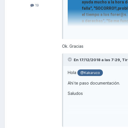
ayuda mucho a la hora d
19
falla", "SOCORRO!!,probl
el tiempo a los forer@s.
a derechas", "Se me fund
Convendrás conmigo que iniciar u
intenta ser más explicativo. Te ed
Ok. Gracias
En 17/12/2018 a las 7:29,
Tir
Hola
@Kakaruco
Ahí te paso documentación.
Saludos