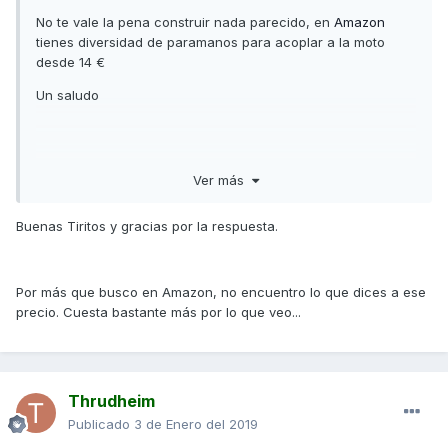
Qué material se puede utilizar? algo rígido o algo maleable
No te vale la pena construir nada parecido, en
Amazon
que pueda calentarse y darle la forma deseada? y para el
tienes diversidad de paramanos para acoplar a la moto
pegado?
desde 14 €
Un saludo
Saludos y gracias por
Ver más
Buenas Tiritos y gracias por la respuesta.
Por más que busco en Amazon, no encuentro lo que dices a ese
precio. Cuesta bastante más por lo que veo...
Thrudheim
Publicado
3 de Enero del 2019