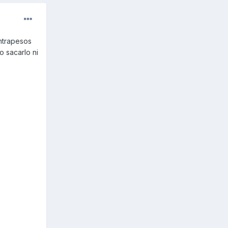
ontrapesos
o sacarlo ni