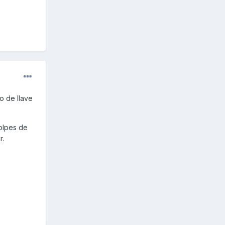
o de llave
golpes de
r.