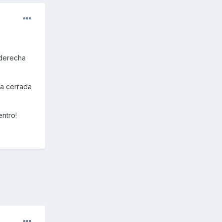
 derecha
ta cerrada
ntro!