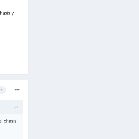
hasis y
or
l chasis