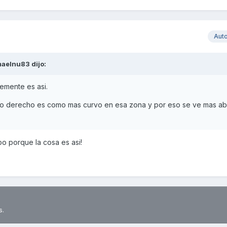
Aut
maelnu83
dijo:
emente es asi.
ado derecho es como mas curvo en esa zona y por eso se ve mas abi
 porque la cosa es asi!
s.