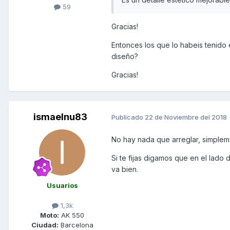
59
Gracias!
Entonces los que lo habeis tenido e
diseño?
Gracias!
ismaelnu83
Publicado
22 de Noviembre del 2018
No hay nada que arreglar, simpleme
Si te fijas digamos que en el lado
va bien.
Usuarios
1,3k
Moto:
AK 550
Ciudad:
Barcelona