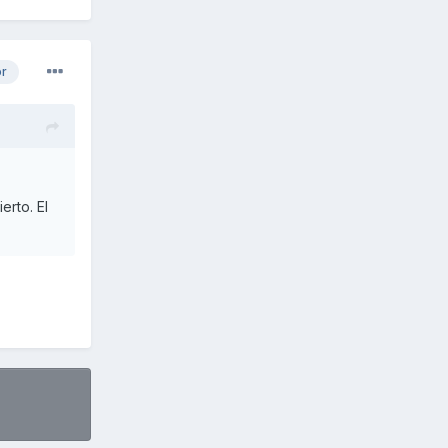
or
erto. El