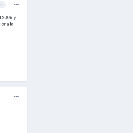
or
l 2009 y
iona la