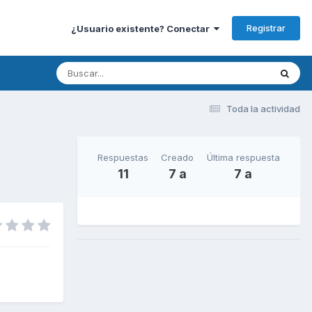
Registrar
¿Usuario existente? Conectar
Toda la actividad
Respuestas
Creado
Última respuesta
11
7 a
7 a