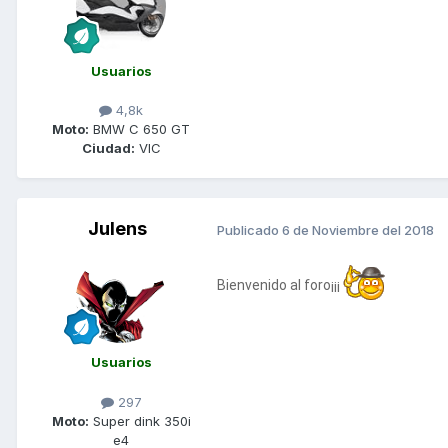
Usuarios
4,8k
Moto:
BMW C 650 GT
Ciudad:
VIC
Julens
Publicado
6 de Noviembre del 2018
Bienvenido al foro¡¡¡
Usuarios
297
Moto:
Super dink 350i
e4