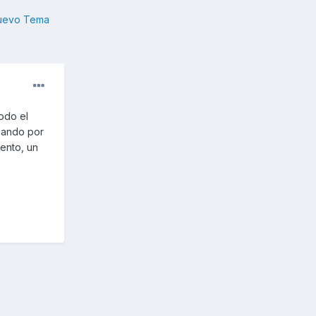
nuevo Tema
odo el
scando por
sento, un