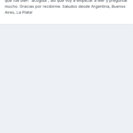
que fue bien "acogida", asi que voy a empezar a leer y preguntar
mucho. Gracias por recibirme. Saludos desde Argentina, Buenos
Aires, La Plata!