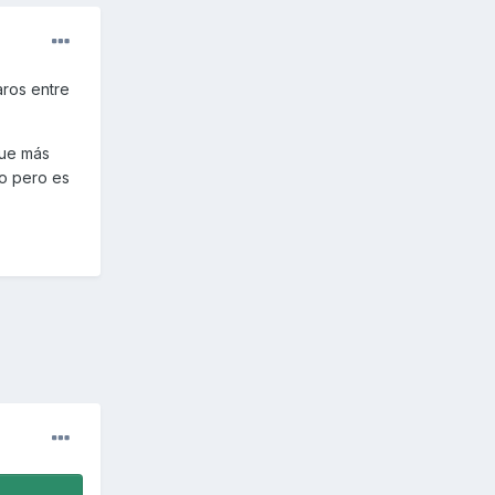
aros entre
que más
zo pero es