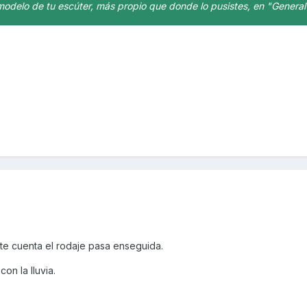
 modelo de tu escúter, más propio que donde lo pusistes, en "General
e cuenta el rodaje pasa enseguida.
on la lluvia.