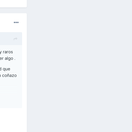
y raros
r algo .
ad que
un coñazo