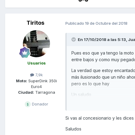
Tiritos
Publicado
19 de Octubre del 2018
En 17/10/2018 a las 5:13,
Jua
Pues eso que ya tengo la moto 
entre bajos y como muy pegados 
Usuarios
La verdad que estoy encantado l
7,9k
más ilusionado que un niño aho
Moto:
SuperDink 350i
pero es lo que hay
Euro4
Ciudad:
Tarragona
Un saludo
Donador
Si vas al concesionario y les dices
Saludos