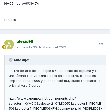
99-05-negro/953947/f
saludos
alexis99
Publicado
30 de Marzo del 2012
Mito dijo:
El filtro de aire de la People s 50 es como de espuma y es
una lámina que va dentro de la caja del filtro, lo ideal es
limpiarlo cada 3.000 y cuando esté muy sucio cambiarlo. El
original vale 9 euros
http://www.expomoto.net/components.php?
selector1=KYMCO&selector2=KYMCO50&selector3=PEOPLE
50S&selector4=PEOPLE50S-F14&component_id=PEOPLE50S-