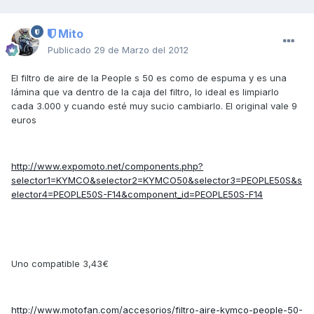
Mito
Publicado
29 de Marzo del 2012
El filtro de aire de la People s 50 es como de espuma y es una
lámina que va dentro de la caja del filtro, lo ideal es limpiarlo
cada 3.000 y cuando esté muy sucio cambiarlo. El original vale 9
euros
http://www.expomoto.net/components.php?
selector1=KYMCO&selector2=KYMCO50&selector3=PEOPLE50S&s
elector4=PEOPLE50S-F14&component_id=PEOPLE50S-F14
Uno compatible 3,43€
http://www.motofan.com/accesorios/filtro-aire-kymco-people-50-