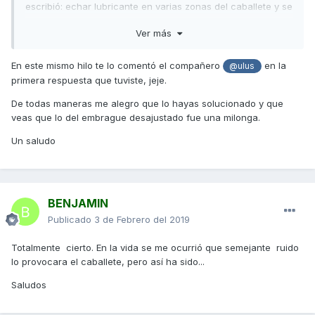
escribió: echar lubricante en varias zonas del caballete y se
hizo el silencio en todos mis trayectos...por fin. Ni pinza de
Ver más
freno, ni embrague centrifugo, solo 3 en 1 vulgar. En fin
que lo sepáis, que todo era más sencillo. Vaya mecánicos...
En este mismo hilo te lo comentó el compañero
en la
@ulus
Saludos!
primera respuesta que tuviste, jeje.
De todas maneras me alegro que lo hayas solucionado y que
veas que lo del embrague desajustado fue una milonga.
Un saludo
BENJAMIN
Publicado
3 de Febrero del 2019
Totalmente cierto. En la vida se me ocurrió que semejante ruido
lo provocara el caballete, pero así ha sido...
Saludos