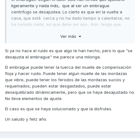
ligeramente y nada más, que al ser un embrague
centrifugo se desajustea. Lo cierto es que en la vuelta a
casa, que está cerca y no ha dado tiempo a calentarse, no
ha sonado nada, así que debe ser eso.. Aún tengo que
probarla yendo al trabajo la semana que viene. Si hay
Ver más
novedades lo comento.
Un saludo a todos y felices fiestas!
Si ya no hace el ruido es que algo te han hecho, pero lo que "se
desajusta el embrague" me parece una milonga.
El embrague puede tener la tuerca del muelle de compensación
floja y hacer ruido. Puede tener algun muelle de las mordazas
que vibre, puede tener los ferodos de las mordazas sucios y
requemados, pueden estar desgastados, puede estar
desequilibrado dinámicamente, pero que se haya desajustado no.
No lleva elementos de ajuste.
El caso es que se haya solucionado y que la disfrutes.
Un saludo y feliz año.