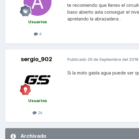
te recomiendo que llenes el circuit
baso abierto asta conseguir el niv
apretando la abrazadera .
Usuarios
4
sergio_902
Publicado
29 de Septiembre del 2018
Si la moto gasta agua puede ser que
Usuarios
2k
Archivado