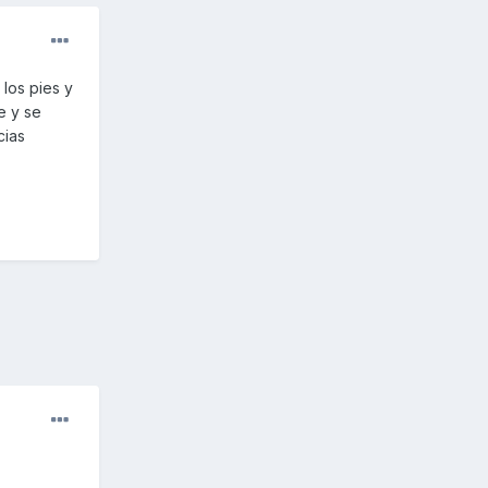
los pies y
e y se
cias