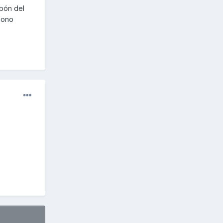
apón del
ciono