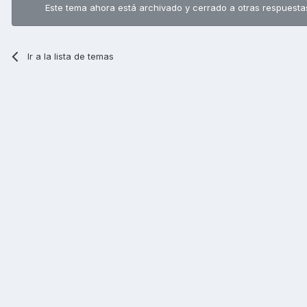
Este tema ahora está archivado y cerrado a otras respuesta
Ir a la lista de temas