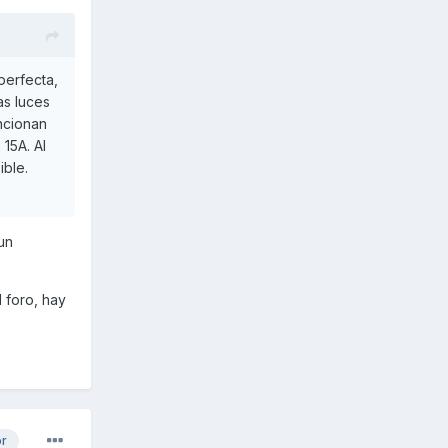
perfecta,
as luces
ncionan
15A. Al
ible.
un
l foro, hay
or