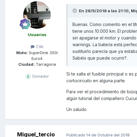
En 28/9/2018 a las 21:10,
Mi
Buenas. Como comento en el tít
tiene unos 10.000 km. El probl
Usuarios
sin apagarse el motor y cuando 
warnings. La batería está perfec
7,9k
sustituirlo parecía que ya estab
Moto:
SuperDink 350i
Sabéis que puede ocurrir?.
Euro4
Ciudad:
Tarragona
Si te salta el fusible principal o 
Donador
cortocircuito en alguna parte.
Para ver el procedimiento de búsque
algún tutorial del compañero Cucui
Un saludo
Miguel_tercio
Publicado
14 de Octubre del 2018