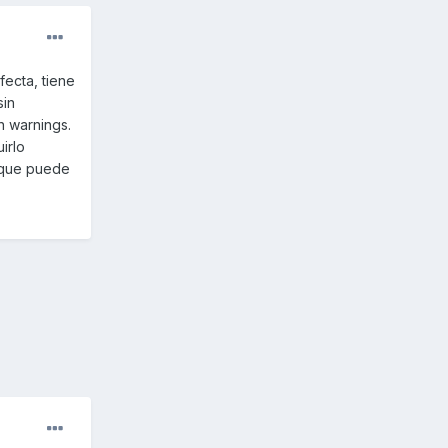
ecta, tiene
sin
n warnings.
irlo
s que puede