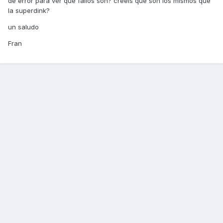
de error para ver que fallos son? creeis que son los mismos que
la superdink?
un saludo
Fran