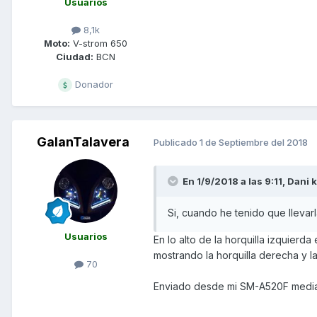
Usuarios
8,1k
Moto:
V-strom 650
Ciudad:
BCN
Donador
GalanTalavera
Publicado
1 de Septiembre del 2018
En 1/9/2018 a las 9:11,
Dani 
Si, cuando he tenido que llevar
Usuarios
En lo alto de la horquilla izquie
mostrando la horquilla derecha y l
70
Enviado desde mi SM-A520F media