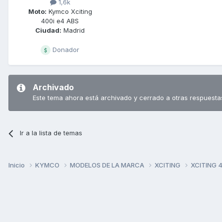
1,6k
Moto:
Kymco Xciting
400i e4 ABS
Ciudad:
Madrid
Donador
Archivado
Este tema ahora está archivado y cerrado a otras respuesta
Ir a la lista de temas
Inicio
KYMCO
MODELOS DE LA MARCA
XCITING
XCITING 