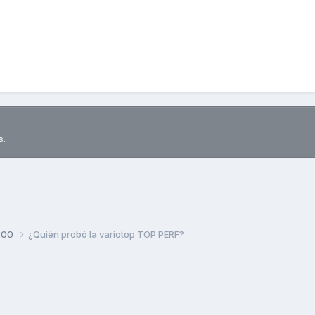
s.
400
¿Quién probó la variotop TOP PERF?