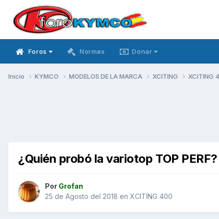
Foros
Normas
Donar
Inicio
KYMCO
MODELOS DE LA MARCA
XCITING
XCITING 
¿Quién probó la variotop TOP PERF?
Por
Grofan
25 de Agosto del 2018
en
XCITING 400