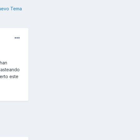
nuevo Tema
 han
Trasteando
erto este