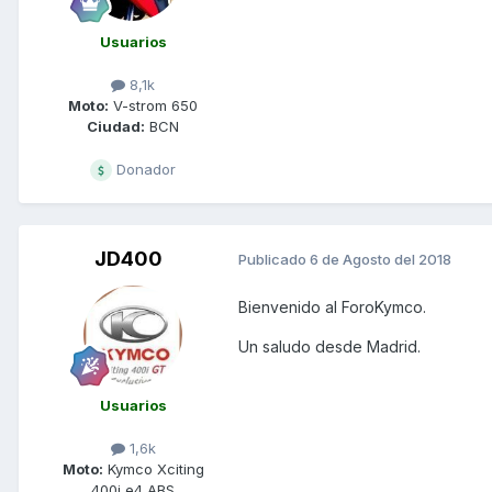
Usuarios
8,1k
Moto:
V-strom 650
Ciudad:
BCN
Donador
JD400
Publicado
6 de Agosto del 2018
Bienvenido al ForoKymco.
Un saludo desde Madrid.
Usuarios
1,6k
Moto:
Kymco Xciting
400i e4 ABS