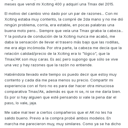
meses que vendí mi Xciting 400 y adquirí una Tmax del 2015.
El motivo del cambio vino dado por un par de razones... Con mi
Xciting estaba muy contento, la compré de 2da mano y no me dió
ningún problema, corría, era estable, en pocas palabras una
buena moto pero... Siempre que veía una Tmax giraba la cabeza...
Y la postura de condución de la Xciting nunca me acabó, me
daba la sensación de llevar el trasero más bajo que las rodillas,
me era algo incómoda. Por otra parte, la cabeza me decía que la
relación calidad/precio de la Xciting era lo "lógico", que la
Tmax/AK son muy caras. Es así; pero supongo que sólo se vive
una vez y hay razones que la razón no entiende.
Habiéndola llevado este tiempo os puedo decir que estoy muy
contento y cada día me pesa menos su precio. Compartir mi
experiencia con el foro no es para dar hacer otra minuciosa
comparativa Tmax/Ak, además es que ni se, ni se me daría bien.
Es por si hay alguien que esté pensando si vale la pena dar el
paso, lo vale, jaja.
Me sabe mal leer a ciertos compañeros que el AK no les ha
salido bueno. Previo a la compra probé ambos modelos. En
marcha me parecieron muy, muy similares. Como ya se ha dicho