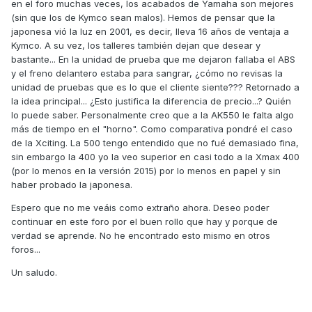
en el foro muchas veces, los acabados de Yamaha son mejores
(sin que los de Kymco sean malos). Hemos de pensar que la
japonesa vió la luz en 2001, es decir, lleva 16 años de ventaja a
Kymco. A su vez, los talleres también dejan que desear y
bastante... En la unidad de prueba que me dejaron fallaba el ABS
y el freno delantero estaba para sangrar, ¿cómo no revisas la
unidad de pruebas que es lo que el cliente siente??? Retornado a
la idea principal... ¿Esto justifica la diferencia de precio...? Quién
lo puede saber. Personalmente creo que a la AK550 le falta algo
más de tiempo en el "horno". Como comparativa pondré el caso
de la Xciting. La 500 tengo entendido que no fué demasiado fina,
sin embargo la 400 yo la veo superior en casi todo a la Xmax 400
(por lo menos en la versión 2015) por lo menos en papel y sin
haber probado la japonesa.
Espero que no me veáis como extraño ahora. Deseo poder
continuar en este foro por el buen rollo que hay y porque de
verdad se aprende. No he encontrado esto mismo en otros
foros...
Un saludo.