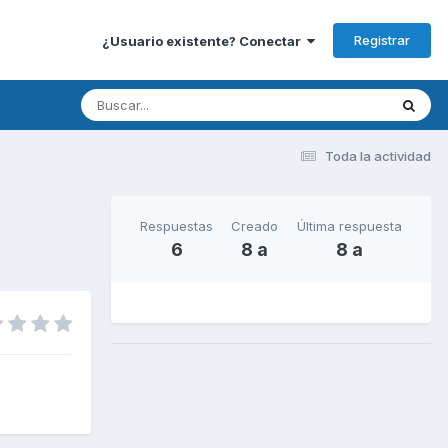
Registrar
¿Usuario existente? Conectar
Toda la actividad
Respuestas
Creado
Última respuesta
6
8 a
8 a