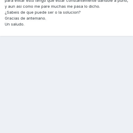
para evitar esto tengo que estar constantemente dandole a puño,
y aun asi como me pare muchas me pasa lo dicho.
¿Sabeis de que puede ser o la solucion?
Gracias de antemano.
Un saludo.