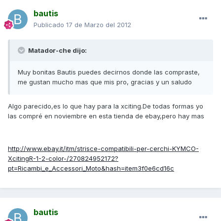
bautis
Publicado
17 de Marzo del 2012
Matador-che dijo:
Muy bonitas Bautis puedes decirnos donde las compraste,
me gustan mucho mas que mis pro, gracias y un saludo
Algo parecido,es lo que hay para la xciting.De todas formas yo
las compré en noviembre en esta tienda de ebay,pero hay mas
http://www.ebay.it/itm/strisce-compatibili-per-cerchi-KYMCO-
XcitingR-1-2-color-/270824952172?
pt=Ricambi_e_Accessori_Moto&hash=item3f0e6cd16c
bautis