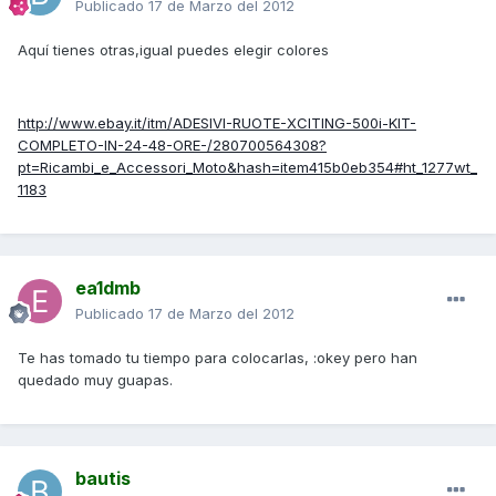
Publicado
17 de Marzo del 2012
Aquí tienes otras,igual puedes elegir colores
http://www.ebay.it/itm/ADESIVI-RUOTE-XCITING-500i-KIT-
COMPLETO-IN-24-48-ORE-/280700564308?
pt=Ricambi_e_Accessori_Moto&hash=item415b0eb354#ht_1277wt_
1183
ea1dmb
Publicado
17 de Marzo del 2012
Te has tomado tu tiempo para colocarlas, :okey pero han
quedado muy guapas.
bautis