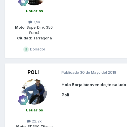
Usuarios
7,9k
Moto:
SuperDink 350i
Euro4
Ciudad:
Tarragona
Donador
POLI
Publicado
30 de Mayo del 2018
Hola Borja bienvenido,te saludo
Poli
Usuarios
22,2k
Moto:
SD300 Titanio