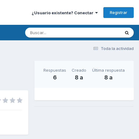
Registrar
¿Usuario existente? Conectar
Toda la actividad
Respuestas
Creado
Última respuesta
6
8 a
8 a