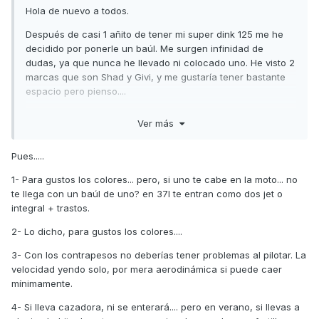
Hola de nuevo a todos.
Después de casi 1 añito de tener mi super dink 125 me he
decidido por ponerle un baúl. Me surgen infinidad de
dudas, ya que nunca he llevado ni colocado uno. He visto 2
marcas que son Shad y Givi, y me gustaría tener bastante
espacio pero pienso....
¿No quedara demasiado grande uno para 2 cascos?
Ver más
¿Estropeara la estética de la moto al ser tan grande?
Pues.....
¿Afectara a la conducción?
1- Para gustos los colores... pero, si uno te cabe en la moto... no
¿Respaldo para copiloto? Si o no....
te llega con un baúl de uno? en 37l te entran como dos jet o
integral + trastos.
Si podríais darme vuestras opiniones os lo agradecería.
2- Lo dicho, para gustos los colores....
Gracias !!!
3- Con los contrapesos no deberías tener problemas al pilotar. La
velocidad yendo solo, por mera aerodinámica si puede caer
mínimamente.
4- Si lleva cazadora, ni se enterará.... pero en verano, si llevas a