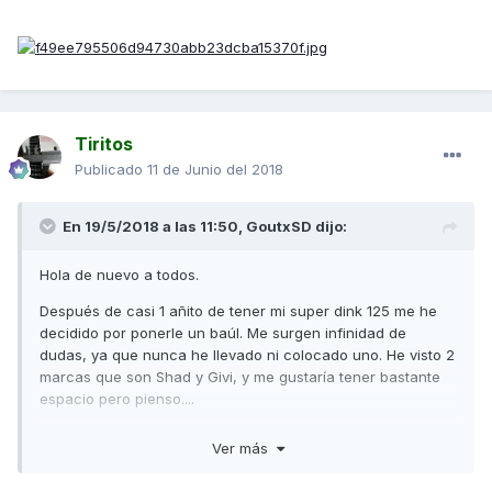
Tiritos
Publicado
11 de Junio del 2018
En 19/5/2018 a las 11:50,
GoutxSD
dijo:
Hola de nuevo a todos.
Después de casi 1 añito de tener mi super dink 125 me he
decidido por ponerle un baúl. Me surgen infinidad de
dudas, ya que nunca he llevado ni colocado uno. He visto 2
marcas que son Shad y Givi, y me gustaría tener bastante
espacio pero pienso....
¿No quedara demasiado grande uno para 2 cascos?
Ver más
¿Estropeara la estética de la moto al ser tan grande?