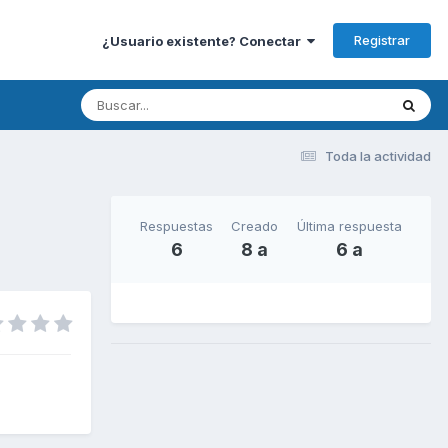
Registrar
¿Usuario existente? Conectar
Toda la actividad
Respuestas
Creado
Última respuesta
6
8 a
6 a