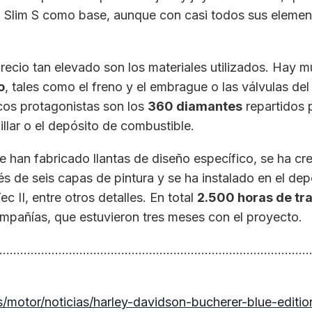
l Slim S como base, aunque con casi todos sus elemen
ecio tan elevado son los materiales utilizados. Hay mu
o
, tales como el freno y el embrague o las válvulas del
icos protagonistas son los
360 diamantes
repartidos 
llar o el depósito de combustible.
e han fabricado llantas de diseño específico, se ha cr
vés de seis capas de pintura y se ha instalado en el dep
c II, entre otros detalles. En total
2.500 horas de tr
mpañías, que estuvieron tres meses con el proyecto.
.........................................................................................
motor/noticias/harley-davidson-bucherer-blue-editio