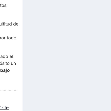
tos
ltitud de
por todo
eado el
ósito un
abajo
...............
n-la-