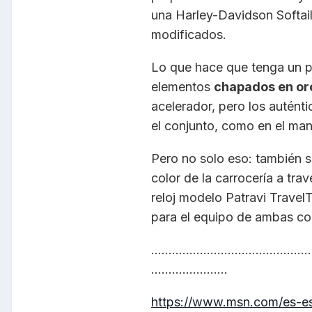
una Harley-Davidson Softai
modificados.
Lo que hace que tenga un pr
elementos
chapados en or
acelerador, pero los autént
el conjunto, como en el mani
Pero no solo eso: también s
color de la carrocería a tra
reloj modelo Patravi TravelTe
para el equipo de ambas co
..............................................
......................
https://www.msn.com/es-es/