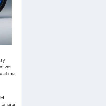
hay
ativas
e afirmar
el
e tomaron